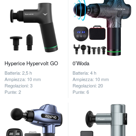
Hyperice Hypervolt GO
0’Woda
Batteria: 2,5 h
Batteria: 4 h
Ampiezza: 10 mm
Ampiezza: 10 mm
Regolazioni: 3
Regolazioni: 20
Punte: 2
Punte: 6