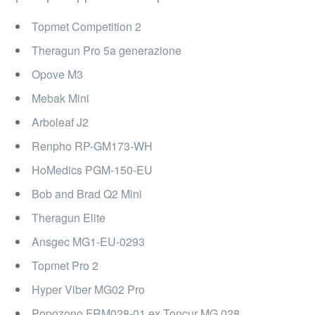
Topmet Competition 2
Theragun Pro 5a generazione
Opove M3
Mebak Mini
Arboleaf ‎J2
Renpho ‎RP-GM173-WH
HoMedics PGM-150-EU
Bob and Brad Q2 Mini
Theragun Elite
Ansgec MG1-EU-0293
Topmet Pro 2
‎Hyper Viber MG02 Pro
Popozono FRM028-01 ex Toncur MG 028