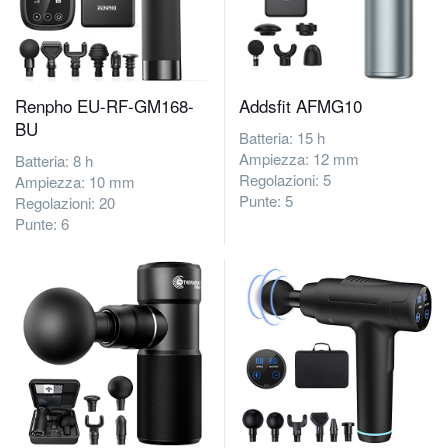
Renpho ‎EU-RF-GM168-
Addsfit AFMG10
BU
Batteria: 15 h
Ampiezza: 12 mm
Batteria: 8 h
Regolazioni: 5
Ampiezza: 10 mm
Punte: 5
Regolazioni: 20
Punte: 6