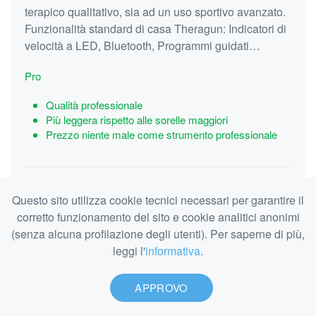
terapico qualitativo, sia ad un uso sportivo avanzato.
Funzionalità standard di casa Theragun: Indicatori di
velocità a LED, Bluetooth, Programmi guidati…
Pro
Qualità professionale
Più leggera rispetto alle sorelle maggiori
Prezzo niente male come strumento professionale
Contro
Questo sito utilizza cookie tecnici necessari per garantire il
Qualità costruttiva inferiore rispetto a Pro ed Elite
corretto funzionamento del sito e cookie analitici anonimi
Quattro testine in dotazione anziché 6
(senza alcuna profilazione degli utenti). Per saperne di più,
Meno resistenza forza in stallo rispetto alle altre
leggi l'
informativa
.
Maggiori informazioni
APPROVO
Vedi tutte
Guida rapida