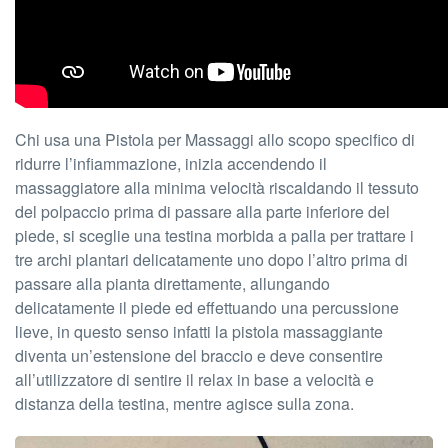
Chi usa una Pistola per Massaggi allo scopo specifico di
ridurre l’infiammazione, inizia accendendo il
massaggiatore alla minima velocità riscaldando il tessuto
del polpaccio prima di passare alla parte inferiore del
piede, si sceglie una testina morbida a palla per trattare i
tre archi plantari delicatamente uno dopo l’altro prima di
passare alla pianta direttamente, allungando
delicatamente il piede ed effettuando una percussione
lieve, in questo senso infatti la pistola massaggiante
diventa un’estensione del braccio e deve consentire
all’utilizzatore di sentire il relax in base a velocità e
distanza della testina, mentre agisce sulla zona.