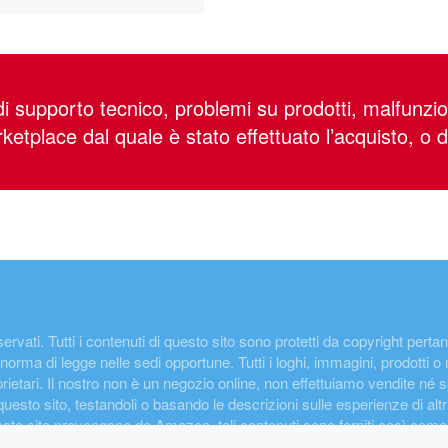
 supporto tecnico, problemi su prodotti, malfunzion
arketplace dal quale è stato effettuato l’acquisto, o 
i riservati. Tutti i contenuti di questo sito sono protetti da copyright pe
norma di legge nelle sedi opportune. Tutti i loghi, immagini, prodotti o
oprietari. Il nostro non è un negozio online, non effettuiamo vendite né s
 questo sito, testandoli o basando le descrizioni sulle esperienze di altr
questo sito provengono da Amazon, tali contenuti sono forniti così c
iminazione. I prezzi e la disponibilità dei prodotti sono aggiornati all'in