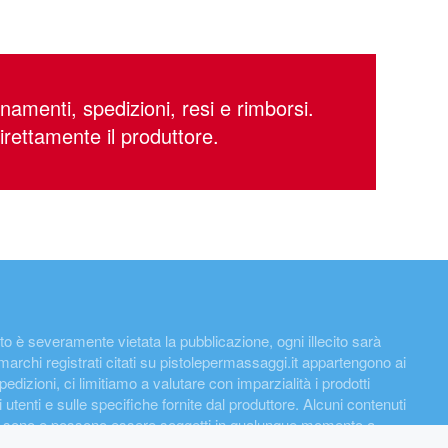
amenti, spedizioni, resi e rimborsi.
direttamente il produttore.
rtanto è severamente vietata la pubblicazione, ogni illecito sarà
 marchi registrati citati su pistolepermassaggi.it appartengono ai
pedizioni, ci limitiamo a valutare con imparzialità i prodotti
i utenti e sulle specifiche fornite dal produttore. Alcuni contenuti
ome sono e possono essere soggetti in qualunque momento a
circa ogni 24 ore, ciò significa che i prezzi riportati nel