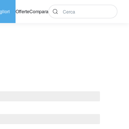
gliori
Offerte
Compara