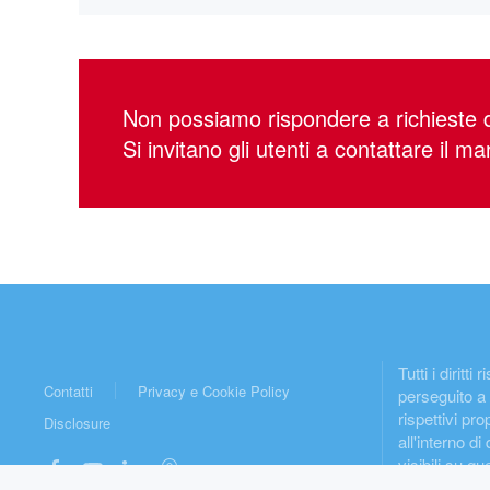
Non possiamo rispondere a richieste di
Si invitano gli utenti a contattare il m
Tutti i diritt
Contatti
Privacy e Cookie Policy
perseguito a 
rispettivi pr
Disclosure
all'interno di
visibili su 
modifiche o el