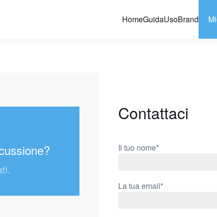
Home
Guida
Uso
Brand
Mi
Contattaci
rcussione?
Il tuo nome*
ti.
La tua email*