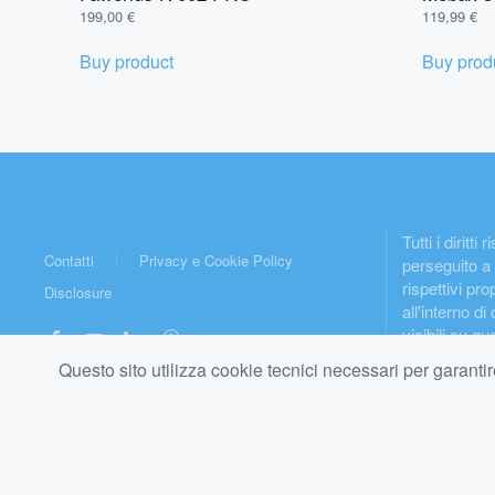
199,00
€
119,99
€
Buy product
Buy prod
Tutti i diritt
Contatti
Privacy e Cookie Policy
perseguito a 
rispettivi pr
Disclosure
all'interno di
visibili su 
modifiche o el
Questo sito utilizza cookie tecnici necessari per garantir
presente sito
© pistolepermassaggi.it P.IVA 14751771008
affiliati Ama