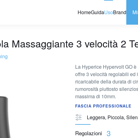
Home
Guida
Uso
Brand
Mi
la Massaggiante 3 velocità 2 T
ing
La Hyperice Hypervolt GO è 
offre 3 velocità regolabili ed
ricaricabile della durata di 
rumorosità piuttosto silenzi
massima di 10mm.
FASCIA PROFESSIONALE
Leggera, Piccola, Sile
3
Regolazioni