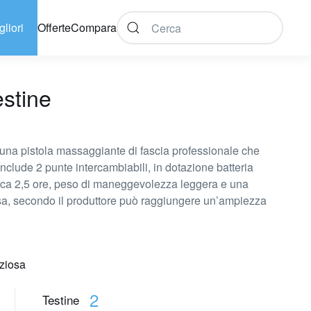
gliori
Offerte
Compara
estine
una pistola massaggiante di fascia professionale che
 include 2 punte intercambiabili, in dotazione batteria
circa 2,5 ore, peso di maneggevolezza leggera e una
osa, secondo il produttore può raggiungere un’ampiezza
nziosa
2
Testine