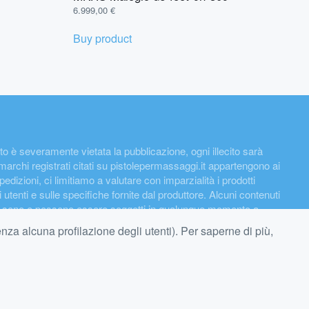
6.999,00
€
Buy product
rtanto è severamente vietata la pubblicazione, ogni illecito sarà
 marchi registrati citati su pistolepermassaggi.it appartengono ai
pedizioni, ci limitiamo a valutare con imparzialità i prodotti
i utenti e sulle specifiche fornite dal produttore. Alcuni contenuti
ome sono e possono essere soggetti in qualunque momento a
circa ogni 24 ore, ciò significa che i prezzi riportati nel
enza alcuna profilazione degli utenti). Per saperne di più,
imento sarà sempre quello riportato su Amazon.it. In qualità di