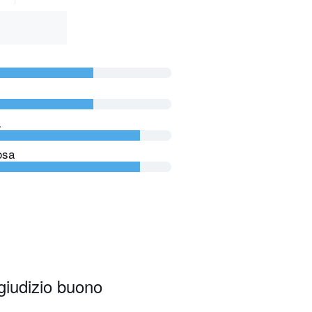
a
osa
giudizio buono