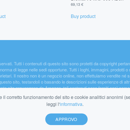
69,13
€
uct
Buy product
i riservati. Tutti i contenuti di questo sito sono protetti da copyright pe
norma di legge nelle sedi opportune. Tutti i loghi, immagini, prodotti o
oprietari. Il nostro non è un negozio online, non effettuiamo vendite né s
 questo sito, testandoli o basando le descrizioni sulle esperienze di altr
questo sito provengono da Amazon, tali contenuti sono forniti così c
iminazione. I prezzi e la disponibilità dei prodotti sono aggiornati all'in
e il corretto funzionamento del sito e cookie analitici anonimi (s
 non sono aggiornati in tempo reale, pertanto il prezzo a cui fare rifer
leggi l'
informativa
.
zon riceviamo una commissione dagli acquisti idonei.
APPROVO