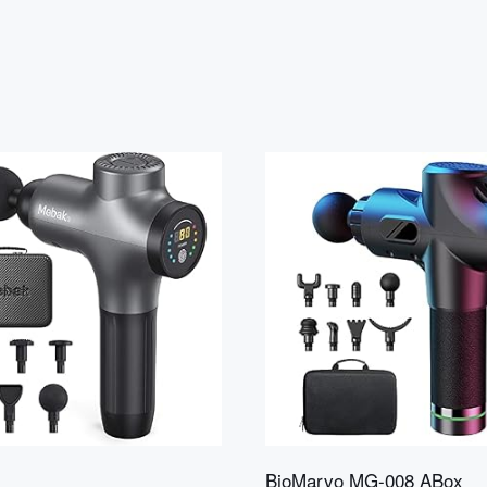
BioMarvo MG-008 ABox