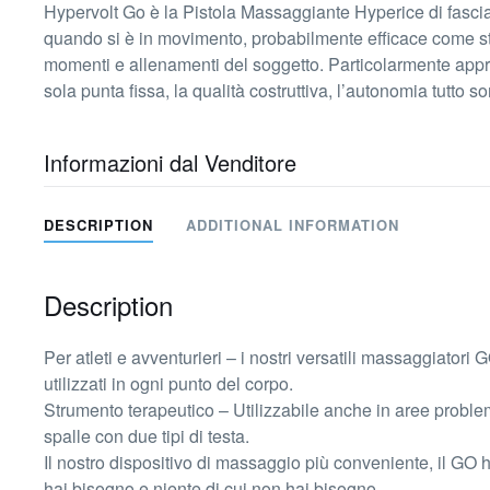
Hypervolt Go è la Pistola Massaggiante Hyperice di fascia A
quando si è in movimento, probabilmente efficace come stru
momenti e allenamenti del soggetto. Particolarmente appre
sola punta fissa, la qualità costruttiva, l’autonomia tutto
Informazioni dal Venditore
DESCRIPTION
ADDITIONAL INFORMATION
Description
Per atleti e avventurieri – i nostri versatili massaggiatori
utilizzati in ogni punto del corpo.
Strumento terapeutico – Utilizzabile anche in aree probl
spalle con due tipi di testa.
Il nostro dispositivo di massaggio più conveniente, il GO ha 
hai bisogno e niente di cui non hai bisogno.