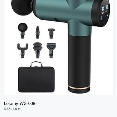
Lofamy ‎WS-008
6.653,00
€