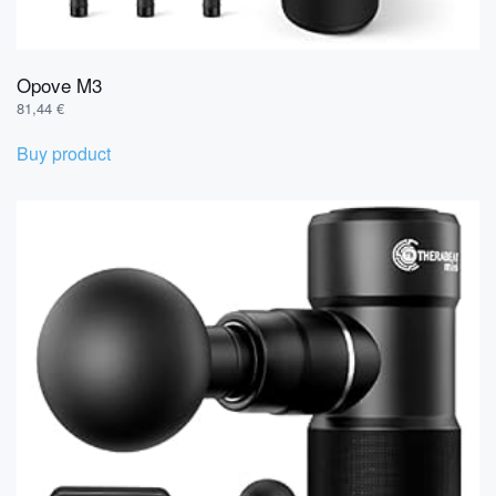
Opove M3
81,44
€
Buy product