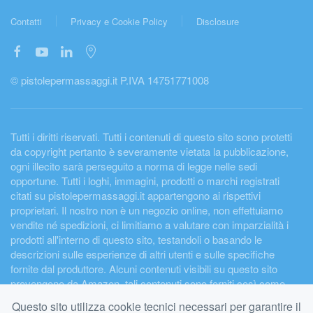
Contatti
Privacy e Cookie Policy
Disclosure
© pistolepermassaggi.it P.IVA 14751771008
Tutti i diritti riservati. Tutti i contenuti di questo sito sono protetti
da copyright pertanto è severamente vietata la pubblicazione,
ogni illecito sarà perseguito a norma di legge nelle sedi
opportune. Tutti i loghi, immagini, prodotti o marchi registrati
citati su pistolepermassaggi.it appartengono ai rispettivi
proprietari. Il nostro non è un negozio online, non effettuiamo
vendite né spedizioni, ci limitiamo a valutare con imparzialità i
prodotti all'interno di questo sito, testandoli o basando le
descrizioni sulle esperienze di altri utenti e sulle specifiche
fornite dal produttore. Alcuni contenuti visibili su questo sito
provengono da Amazon, tali contenuti sono forniti così come
sono e possono essere soggetti in qualunque momento a
Questo sito utilizza cookie tecnici necessari per garantire il
modifiche o eliminazione. I prezzi e la disponibilità dei prodotti